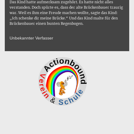
Das Kind hatte aufmerksam zugehört. Es hatte nicht alles
verstanden. Doch spürte es, dass der alte Brückenbauer traurig
war. Weil es ihm eine Freude machen wollte, sagte das Kind:
„Ich schenke dir meine Brücke.“ Und das Kind malte für den
Brückenbauer einen bunten Regenbogen.
Unbekannter Verfasser