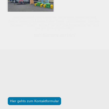
Hole dir Musik und Kunst vor die eigene Haustüre und
buche unseren Mobilen Kultur Kiosk. Für Familien, Vereine,
Schulen, Firmen - einfach für alle Musikinteressierten und
alle die es werden wollen.
MKK Buchung und Infos
Kontakt
Warte nicht zu lange und hol dir deinen persönlichen Termin
mit dem Mobilen Kultur Kiosk und sichere dir deinen Platz in
unseren Musikgruppen für dein musikalisches Abenteuer.
Hier gehts zum Kontaktformular