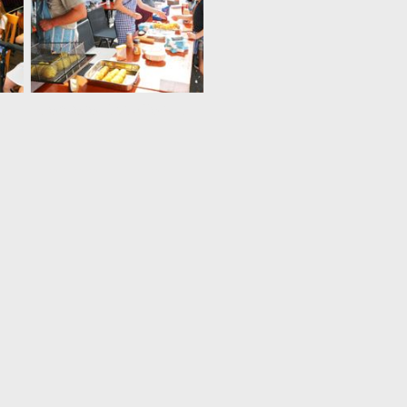
sse in Aktion
Leckere Kartoffelspiralen