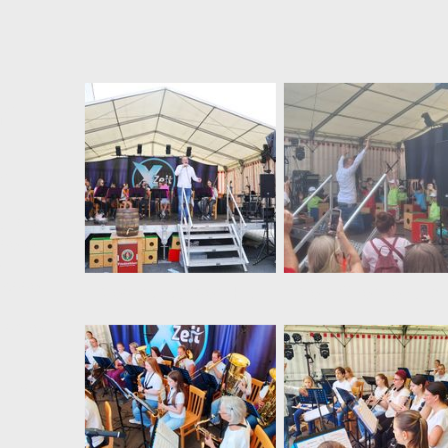
rf
f
f der
nsere
e
lasse
Diesmal auf der Hauptbühne
Die 
lischen
Kiosk