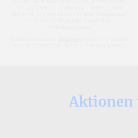
Wir starten in eine neue Runde. Komm vorbei,
schau dir verschiedene Instrumente an und
starte mit uns gemeinsam in einer Gruppe und
lerne Schritt für Schritt. Kostenfreie
Schnupperphase!
Schau bei unseren
Gruppen
vorbei und erfahre
welche Instrumente du bei uns lernen kannst.
Aktionen 