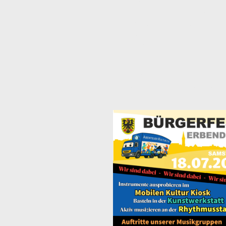
ausprobieren. Außerdem lu
Kunstwerkstatt und die
Rhythmusstation zum kreat
Gestalten und gemeinsame
Musizieren ein.
Vielen Dank an die Organis
Musiker, Helfer und allen
Besuchern – wir freuen uns
auf das nächste Mal!