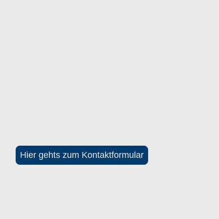
Kontakt
Warte nicht zu lange und hol dir deinen
persönlichen Termin mit dem Mobilen Kultur
Kiosk und sichere dir deinen Platz in unseren
Musikgruppen für dein musikalisches
Abenteuer.
Hier gehts zum Kontaktformular