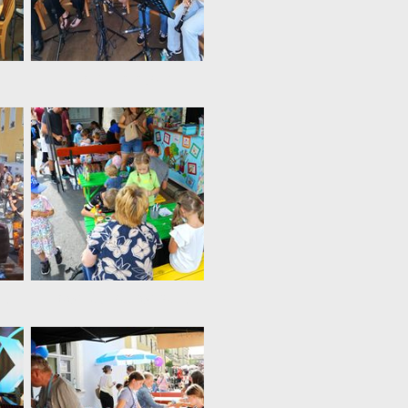
p
und Filmmusik
 Bühne während des Trommlerauftritts
In der Kunstwerkstatt kamen die Kreativen auf ihre Kosten