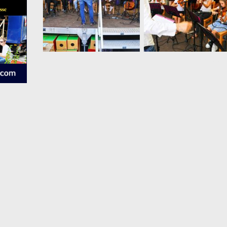
Premiere der kleinen gemischten Besetzung
Die Streicherkla