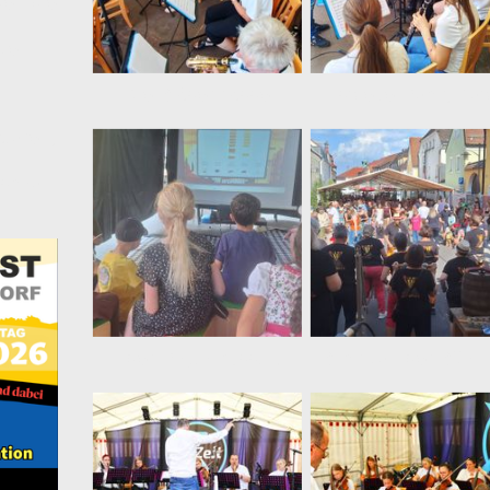
den die
iven
n
Die Bläserklasse
spielte Rock, Po
atoren,
 schon
In der Rhythmusstation wurde begeistert musiziert
Blick von der