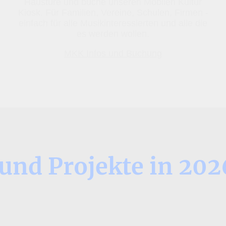
Haustüre und buche unseren Mobilen Kultur
Kiosk. Für Familien, Vereine, Schulen, Firmen -
einfach für alle Musikinteressierten und alle die
es werden wollen.
MKK Infos und Buchung
und Projekte in 202