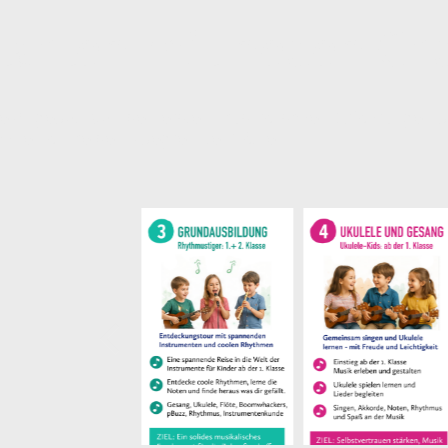
tarten mit neuen G
de Angebot: Von den ersten musikalischen Erfahrungen
chnell
anmelden
- begrenzte Plätze!