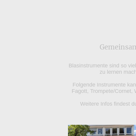
Gemeinsam 
Blasinstrumente sind so vie
zu lernen mac
Folgende Instrumente kann
Fagott, Trompete/Cornet, 
Weitere Infos findest 