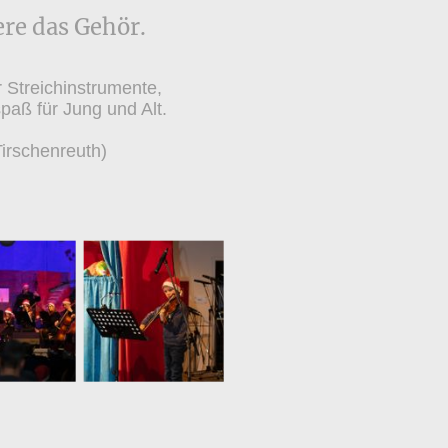
re das Gehör.
r Streichinstrumente,
spaß für Jung und Alt.
irschenreuth)