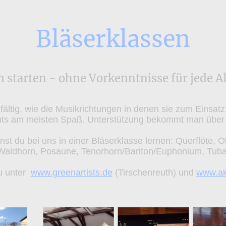
Bläserklassen
starten - ohne Vorkenntnisse für jede Al
lfältig, wie die Musikrichtungen in denen sie zum Einsa
hts am meisten Spaß. Unterstützung bekommt man über 
st du bei uns in einer Bläserklasse lernen: Querflöte, O
Waldhorn, Posaune, Tenorhorn/Bariton/Euphonium, Tuba
du unter
www.greenartists.de
(Tirschenreuth) und
www.akt