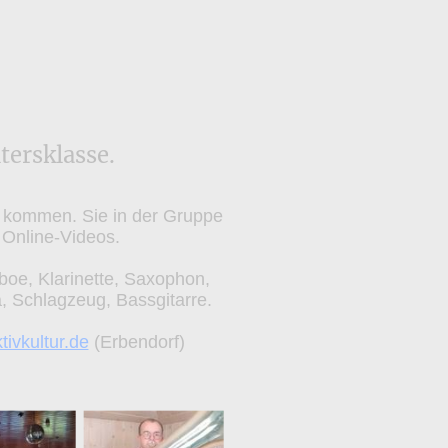
tersklasse.
tz kommen. Sie in der Gruppe
Online-Videos.
boe, Klarinette, Saxophon,
, Schlagzeug, Bassgitarre.
ivkultur.de
(Erbendorf)